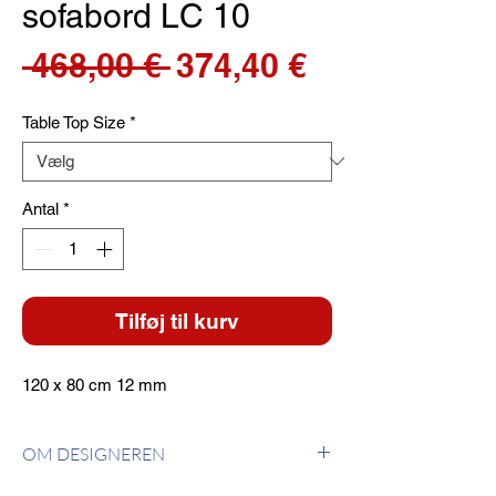
sofabord LC 10
Regulær
Salgspris
 468,00 € 
374,40 €
pris
Table Top Size
*
Antal
*
Tilføj til kurv
120 x 80 cm 12 mm
OM DESIGNEREN
Le Corbusier