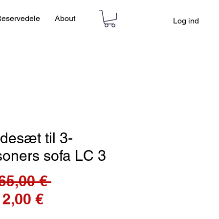
eservedele
About
Log ind
desæt til 3-
soners sofa LC 3
Regulær
65,00 € 
Salgspris
pris
12,00 €