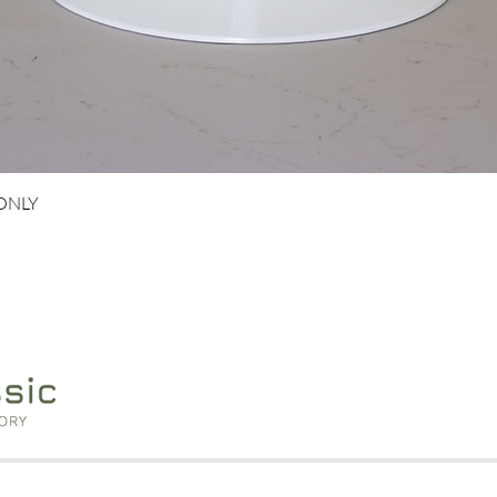
Hurtigvisning
 ONLY