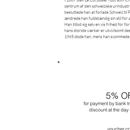
centrum af den schweiziske urindustri.
besluttede han at forlade Schweiz til 
ændrede han fuldstændig sin stil for 
Han tillod sig selv en vis frihed for
hans største værker er utvivlsomt desi
1965 døde han, mens han svømmede i n
5% O
for payment by bank t
discount at the day 
voucher c