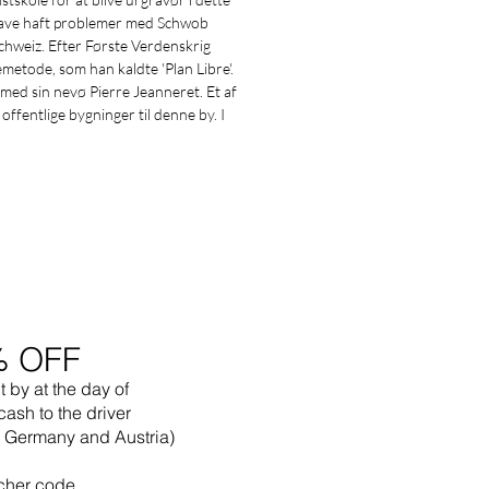
at have haft problemer med Schwob
Schweiz. Efter Første Verdenskrig
metode, som han kaldte 'Plan Libre'.
med sin nevø Pierre Jeanneret. Et af
ffentlige bygninger til denne by. I
% OFF
t by
at the
day of
cash to the driver
in Germany and Austria)
cher code