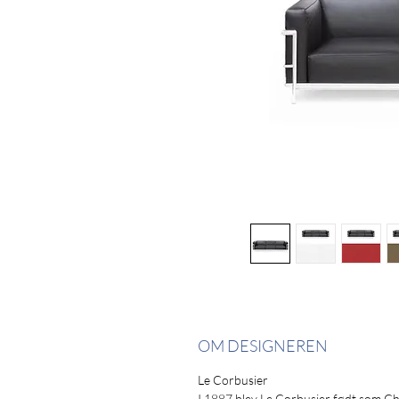
OM DESIGNEREN
Le Corbusier
I 1887 blev Le Corbusier født som Cha