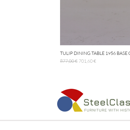
TULIP DINING TABLE 1956 BASE
Regulær pris
Salgspris
877,00 €
701,60 €