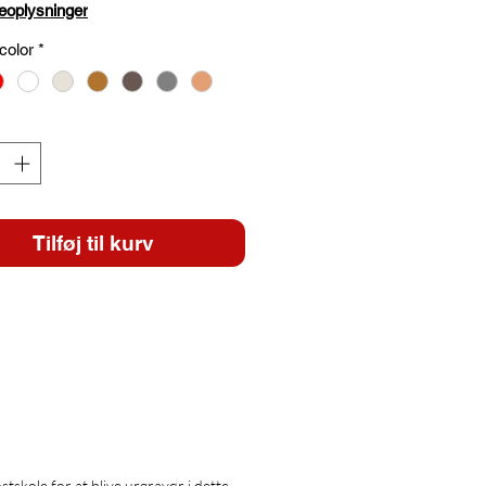
eoplysninger
color
*
Tilføj til kurv
skole for at blive urgravør i dette