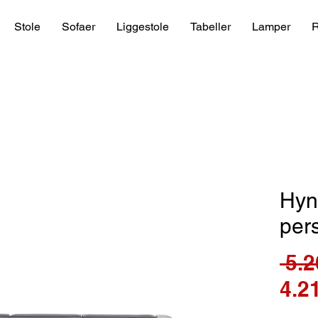
Stole
Sofaer
Liggestole
Tabeller
Lamper
R
Hyn
per
 5.2
4.2