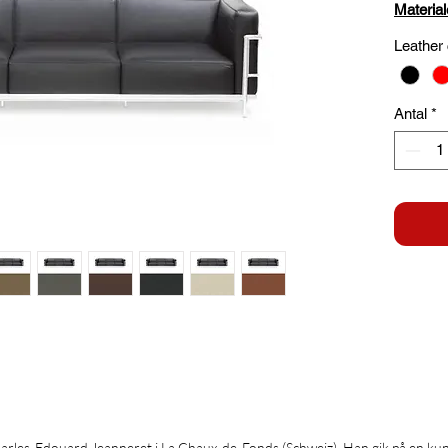
Material
Leather 
Antal
*
rles-Edouard Jeanneret i La Chaux-de-Fonds (Schweiz). Han gik på en kunst