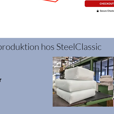
produktion hos SteelClassic
r