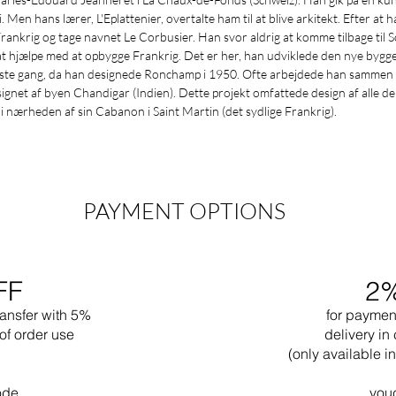
 Men hans lærer, L'Eplattenier, overtalte ham til at blive arkitekt. Efter 
Frankrig og tage navnet Le Corbusier. Han svor aldrig at komme tilbage til 
at hjælpe med at opbygge Frankrig. Det er her, han udviklede den nye bygge
 første gang, da han designede Ronchamp i 1950. Ofte arbejdede han sammen 
gnet af byen Chandigar (Indien). Dette projekt omfattede design af alle de o
ærheden af sin Cabanon i Saint Martin (det sydlige Frankrig).
PAYMENT OPTIONS
FF
2
ransfer with 5%
for paymen
of order use
delivery in 
(only available 
ode
vou