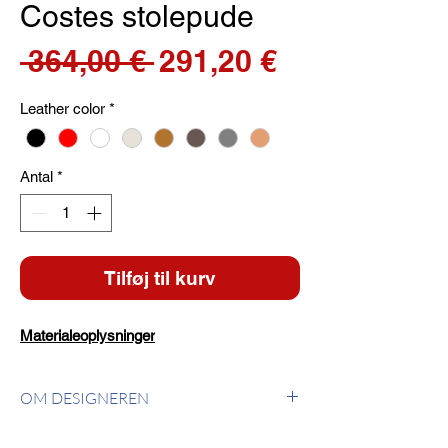
Costes stolepude
Regulær
Salgspris
 364,00 € 
291,20 €
pris
Leather color
*
Antal
*
Tilføj til kurv
Materialeoplysninger
OM DESIGNEREN
Philippe Starck