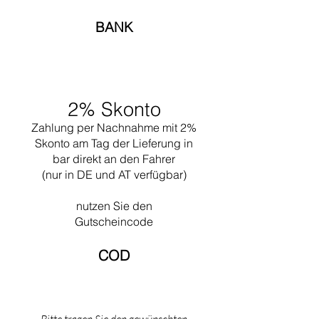
des Purismus. 1923 erschien Le Corbusiers
Buch -Vers une nouvelle Architecture-, in dem
BANK
er seine Ideen über modernes Bauen
darlegte.Für die Pariser Exposition
Internationale des Arts Décoratifs von 1925
entwarf Le Corbusier den Pavillion L´Esprit
Nouveao, und auf dem Pariser Herbstsalon
2% Skonto
von 1929 stellte er seine Möbelentwürfe aus.
Daraufhin übernahm die Firma Thonet die
Zahlung per Nachnahme mit 2%
Produktion.Le Corbusier war einer der
Skonto am Tag der Lieferung in
führenden Architekten seiner Zeit.
bar direkt an den Fahrer
(nur in DE und AT verfügbar)
nutzen Sie den
Gutscheincode
COD​