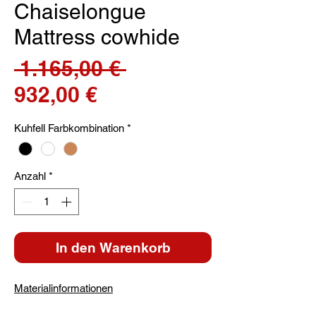
Chaiselongue
Mattress cowhide
Standardpreis
 1.165,00 € 
Sale-
932,00 €
Preis
Kuhfell Farbkombination
*
Anzahl
*
In den Warenkorb
Materialinformationen