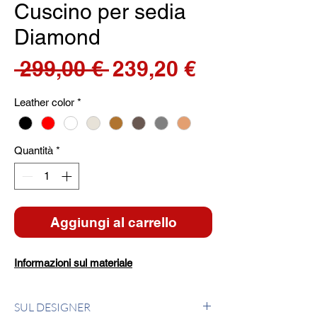
Cuscino per sedia
Diamond
Prezzo
Prezzo
 299,00 € 
239,20 €
regolare
scontato
Leather color
*
Quantità
*
Aggiungi al carrello
Informazioni sul materiale
SUL DESIGNER