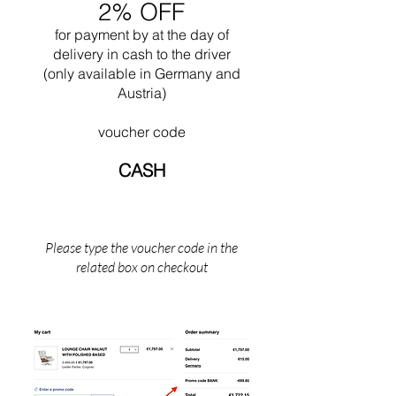
2% OFF
del Bauhaus. Famoso per il suo detto "Less is
More", Mies ha tentato di creare spazi
for payment by
at the
day of
contemplativi e neutri attraverso
delivery in cash to the driver
un'architettura basata sull'onestà materiale e
(only available in Germany and
sull'integrità strutturale. Negli ultimi vent'anni
Austria)
della sua vita, Mies ha realizzato la sua visione
di un'architettura monumentale "pelle e ossa".
voucher code
Le sue opere successive forniscono un degno
epilogo a una vita dedicata all'idea di
CASH
un'architettura semplificata e universale. Mies
morì a Chicago, Illinois, nel 1969.
Please type the voucher code in the
related box on checkout