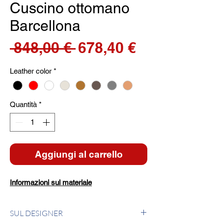
Cuscino ottomano
Barcellona
Prezzo
Prezzo
 848,00 € 
678,40 €
regolare
scontato
Leather color
*
Quantità
*
Aggiungi al carrello
Informazioni sul materiale
SUL DESIGNER