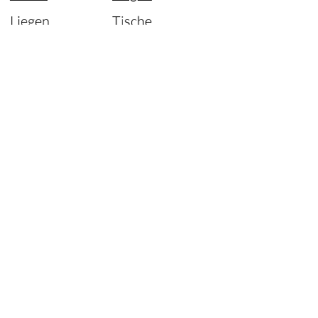
Liegen
Tische
Sofas
Lampen
Stühle
Ersatzteile
Designer of
Original
Information
Über Steelclassic
Nutzungsbedingungen
Speicherrichtlinien
Lieferung / Zahlung