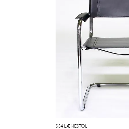
Hurtigvis
S34 LÆNESTOL