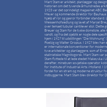
Mart Stam er arkitekt, planlægger og designer
historien om det tyvende århundredes arkit
1923 var det oprindeligt magasinet ABC Be
Meyer og kommende direktør for Bauhaus og El
hjælp af rør og gasrør forbinder standard. 
Weissenhofsiedlung og lavet af Marcel Breue
over temaet tubular cantilever stol. Dette g
Breuer og Stam for de tyske domstole, alle
vandt, og fra det øjeblik er nogle dele speci
hjem i 1927 til udstillingen "Die Wohnung" 
Poelzig og Walter Gropius. I 1927 blev han
er internationale konventioner for moderne
tyve arkitekter og planlæggere, som af Ern
stalinistiske Magnitogorsk. Mart Stam var på
Stam flyttede til at lede stedet Makeyvka i
derefter, minebyen sovjetiske operatør kobb
for Institute of Industrial Arts i Holland. 
fordel for en stram og moderne struktur fo
indbyggerne. Mart Stam blev direktør for De