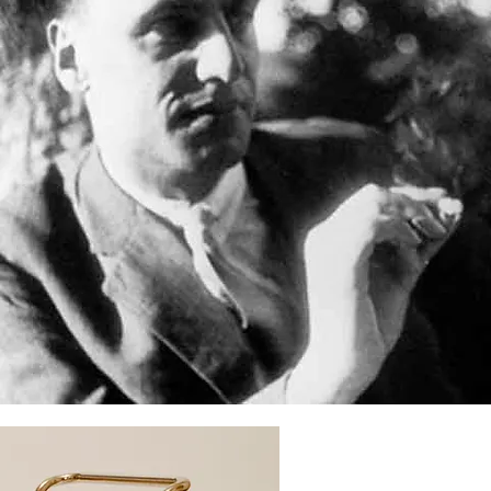
likke i
 I Zürich i
dt, Hannes
r stålrør ved
net af
il en variation
20'erne gik
len. Stam
e permanent
o Taut, Hans
ge, CIAM, som
ev Stam en af
ke byer, hvis
fiasko. Mart
stru; Balgash
til direktør
rædike til
odkendelse fra