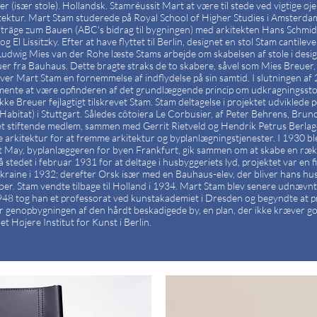
 (især stole). Hollandsk. Stamréussit Mart at være til stede ved vigtige øjeb
ektur. Mart Stam studerede på Royal School of Higher Studies i Amsterdam.
iträge zum Bauen (ABC's bidrag til bygningen) med arkitekten Hans Schmi
 Lissitzky. Efter at have flyttet til Berlin, designet en stol Stam cantileve
Ludwig Mies van der Rohe læste Stams arbejde om skabelsen af stole i desig
r fra Bauhaus. Dette bragte straks de to skabere, såvel som Mies Breuer, t
iver Mart Stam en fornemmelse af indflydelse på sin samtid. I slutningen af 
 mente at være opfinderen af det grundlæggende princip om udkragningssto
fikke Breuer fejlagtigt tilskrevet Stam. Stam deltagelse i projektet udvikled
(Habitat) i Stuttgart. Således côtoiera Le Corbusier, af Peter Behrens, Brun
 et stiftende medlem, sammen med Gerrit Rietveld og Hendrik Petrus Berla
 arkitektur for at fremme arkitektur og byplanlægningstjenester. I 1930 bl
st May, byplanlæggeren for byen Frankfurt, gik sammen om at skabe en ræk
 stedet i februar 1931 for at deltage i husbyggeriets lyd, projektet var en 
 Ukraine i 1932; derefter Orsk især med en Bauhaus-elev, der bliver hans hu
er. Stam vendte tilbage til Holland i 1934. Mart Stam blev senere udnævnt 
I 1948 tog han et professorat ved kunstakademiet i Dresden og begyndte at p
r genopbygningen af den hårdt beskadigede by, en plan, der ikke kræver g
t Højere Institut for Kunst i Berlin.