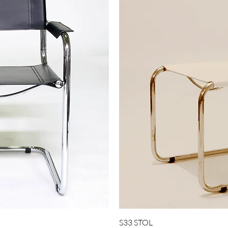
ning
Hur
S33 STOL