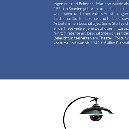
Ingenieur und Erfinder). Mariano wurde a
1874) in Spanien geboren und erhielt seine 
wo er seine und eines Vaters Ausstellungen o
Tischlerei, Stoffdruckerei- und färberei sow
Arbeiterinnen beschäftigte. Seine Stoffzei
er oeffnete viele eigene Boutiques in Euro
fünfzig Patente an, beschäftigte sich seit 
Beleuchtungseffekten am Theater (Fortuny
kostüme und war bis 1942 auf allen Biennal