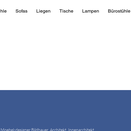
hle
Sofas
Liegen
Tische
Lampen
Bürostühle
 Moebel-designer,Bildhauer, Architekt, Innenarchitekt,