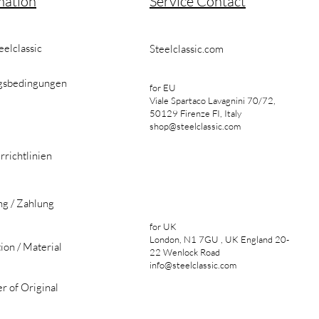
mation
Service Contact
eelclassic
Steelclassic.com
gsbedingungen
for EU
Viale Spartaco Lavagnini 70/72,
50129 Firenze FI, Italy
shop@steelclassic.com
rrichtlinien
ng / Zahlung
for UK
London, N1 7GU , UK England 20-
ion / Material
22 Wenlock Road
info@steelclassic.com
r of Original