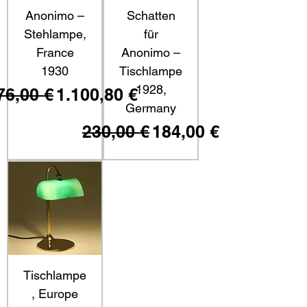
Anonimo –
Schatten
Stehlampe,
für
France
Anonimo –
1930
Tischlampe
1928,
ndardpreis
Sale-Preis
76,00 €
1.100,80 €
Germany
Standardpreis
Sale-Preis
230,00 €
184,00 €
Tischlampe
, Europe