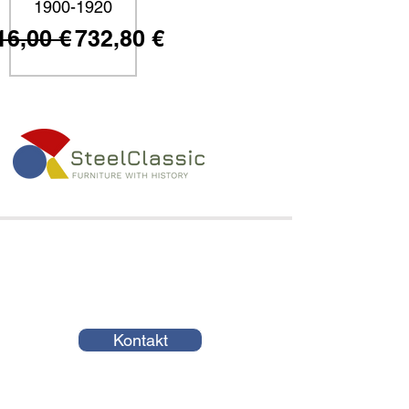
1900-1920
tandardpreis
Sale-Preis
16,00 €
732,80 €
Kontakt