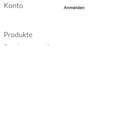
Konto
Anmelden
Produkte
Sessel
Liegen
Liegen
Tische
Sofas
Lampen
Stühle
Ersatzteile
Designer of
Original