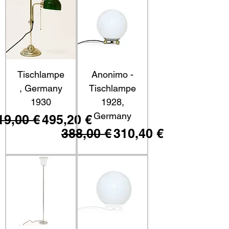
Tischlampe
Anonimo -
, Germany
Tischlampe
1930
1928,
Germany
tandardpreis
Sale-Preis
19,00 €
495,20 €
Standardpreis
Sale-Preis
388,00 €
310,40 €