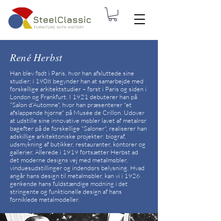
René Herbst
Han blev født i Paris, hvor han afsluttede sine
studier; i 1908 begynder han at samarbejde med
forskellige arkitektstudier – først i Paris og siden i
London og Frankfurt. I 1921 debuterer han på
"Salon d'Automne", hvor han præsenterer "et
afslappende hjørne" på Musée de Crillon. Udover
at udstille sine innovative møbler lavet af metalrør
bagefter på de forskellige "Saloner", realiserer han
adskillige arkitektoniske projekter: biograf,
udsmykning af butikker, restauranter, kontorer og
gallerier. Allerede i 1919 fortsætter Herbst ad
det moderne designs vej med metalmøbler,
vinduesudstillinger og indendørs belysning. Hvad
angår hans design til metalmøbler, kan vi i 1926
genkende hans fuldstændige modning i det
stringente og funktionelle design af hans
forniklede metalmodeller.