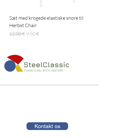
Sæt med krogede elastiske snore til
Herbst Chair
Regulær pris
Salgspris
12,00 €
9,60 €
Kontakt os