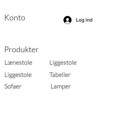
Konto
Log ind
Produkter
Lænestole
Liggestole
Liggestole
Tabeller
Sofaer
Lamper
Stole
Reservedele
Designer