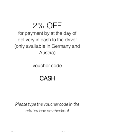
Ronchamp nel 1950. Spesso lavorò insieme al
nipote Pierre Jeanneret. Indubbiamente una
delle sue più grandi opere è il progetto della
città di Chandigar (India). Questo progetto
2% OFF
includeva la progettazione di tutti gli edifici
pubblici per questa città. Nel 1965 morì
for payment by
at the
day of
mentre nuotava vicino al suo Cabanon a Saint
delivery in cash to the driver
Martin (il sud della Francia).
(only available in Germany and
Austria)
voucher code
CASH
Please type the voucher code in the
related box on checkout