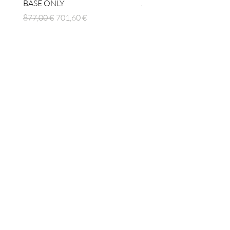
BASE ONLY
Prezzo regolare
1512,00 €
Prezzo regolare
Prezzo scontato
877,00 €
701,60 €