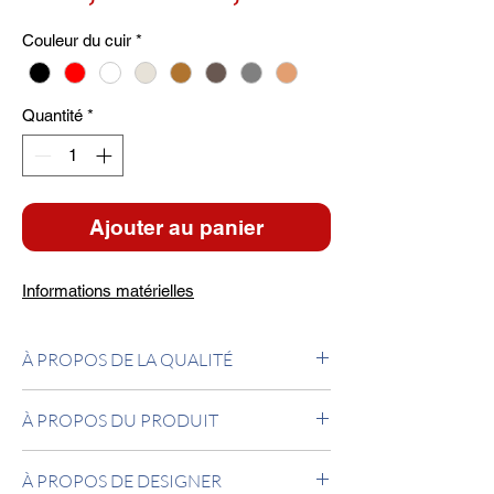
original
promotionn
Couleur du cuir
*
Quantité
*
Ajouter au panier
Informations matérielles
À PROPOS DE LA QUALITÉ
Tabouret pivotant rembourré avec structure
À PROPOS DU PRODUIT
en tubes d'acier chromé. Coussin garni avec
une mousse polyuréthane haute densité.
Le tabouret Le Corbusier LC8 a été dessiné
Finition cuir. Tournant. Fabriqué en Italie.
À PROPOS DE DESIGNER
pour aller avec la chaise pivotante LC7.