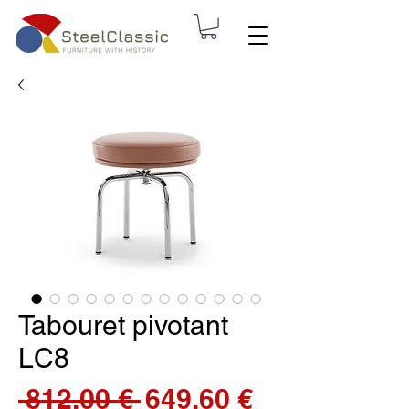
Tabouret pivotant
LC8
Prix
Prix
 812,00 € 
649,60 €