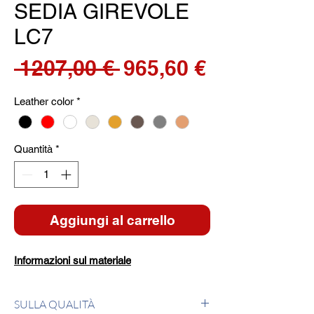
SEDIA GIREVOLE
LC7
Prezzo
Prezzo
 1207,00 € 
965,60 €
regolare
scontato
Leather color
*
Quantità
*
Aggiungi al carrello
Informazioni sul materiale
SULLA QUALITÀ