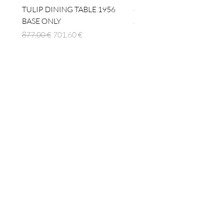
TULIP DINING TABLE 1956
4 x TABLE LAMP 1924
BASE ONLY
Prezzo regolare
1512,00 €
Prezzo regolare
Prezzo scontato
877,00 €
701,60 €