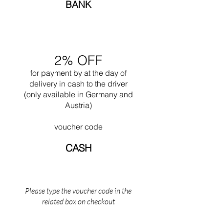
ha chiamato "Plan Libre". Si concesse per la
BANK
prima volta un po' di libertà disegnando
Ronchamp nel 1950. Spesso lavorò insieme al
nipote Pierre Jeanneret. Indubbiamente una
delle sue più grandi opere è il progetto della
città di Chandigar (India). Questo progetto
2% OFF
includeva la progettazione di tutti gli edifici
pubblici per questa città. Nel 1965 morì
for payment by
at the
day of
mentre nuotava vicino al suo Cabanon a Saint
delivery in cash to the driver
Martin (il sud della Francia).
(only available in Germany and
Austria)
voucher code
CASH
Please type the voucher code in the
related box on checkout