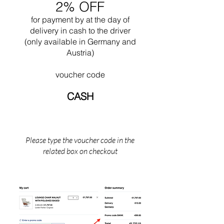
2% OFF
includeva la progettazione di tutti gli edifici
pubblici per questa città. Nel 1965 morì
for payment by
at the
day of
mentre nuotava vicino al suo Cabanon a Saint
delivery in cash to the driver
Martin (il sud della Francia).
(only available in Germany and
Austria)
voucher code
CASH
Please type the voucher code in the
related box on checkout