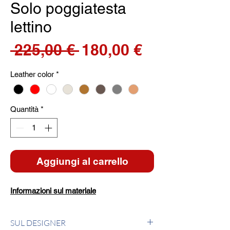
Solo poggiatesta
lettino
Prezzo
Prezzo
 225,00 € 
180,00 €
regolare
scontato
Leather color
*
Quantità
*
Aggiungi al carrello
Informazioni sul materiale
SUL DESIGNER