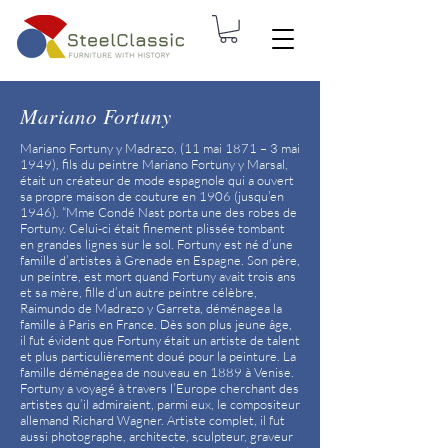
Mariano Fortuny
Mariano Fortuny y Madrazo, (11 mai 1871 – 3 mai
1949), fils du peintre Mariano Fortuny y Marsal,
était un créateur de mode espagnole qui a ouvert
sa propre maison de couture en 1906 (jusqu’en
1946). “Mme Condé Nast porta une des robes de
Fortuny. Celui-ci était finement plissée tombant
en grandes lignes sur le sol. Fortuny est né d’une
famille d’artistes à Grenade en Espagne. Son père,
un peintre, est mort quand Fortuny avait trois ans
et sa mère, fille d’un autre peintre célèbre,
Raimundo de Madrazo y Garreta, déménagea la
famille à Paris en France. Dès son plus jeune âge,
il fut évident que Fortuny était un artiste de talent
et plus particulièrement doué pour la peinture. La
famille déménagea de nouveau en 1889 à Venise.
Fortuny a voyagé à travers l’Europe cherchant des
artistes qu’il admiraient, parmi eux, le compositeur
allemand Richard Wagner. Artiste complet, il fut
aussi photographe, architecte, sculpteur, graveur