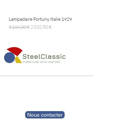
Lampadaire Fortuny Italie 1929
Prix original
Prix promotionnel
3 166,00 €
2 532,80 €
Nous contacter