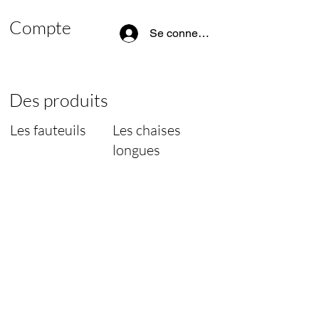
Compte
Se connecter
Des produits
Les fauteuils
Les chaises
longues
Les chaises
Les tables
longues
Pièces de
Les lampes
rechange
Chaises
Pièces de
rechange