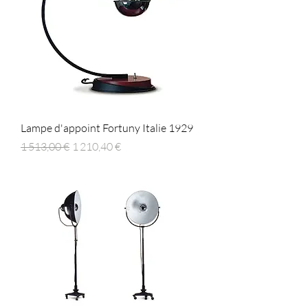
Lampe d'appoint Fortuny Italie 1929
Prix original
Prix promotionnel
1 513,00 €
1 210,40 €