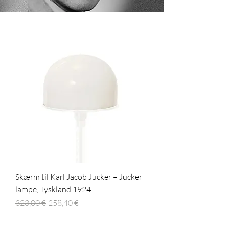
Skærm til Karl Jacob Jucker – Jucker
lampe, Tyskland 1924
Regulær pris
Salgspris
323,00 €
258,40 €