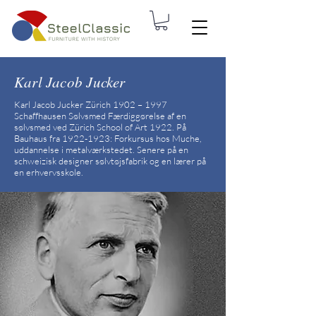
Karl Jacob Jucker
Karl Jacob Jucker Zürich 1902 – 1997
Schaffhausen Sølvsmed Færdiggørelse af en
sølvsmed ved Zürich School of Art 1922. På
Bauhaus fra
1922-1923
: Forkursus hos Muche,
uddannelse i metalværkstedet. Senere på en
schweizisk designer sølvtøjsfabrik og en lærer på
en erhvervsskole.