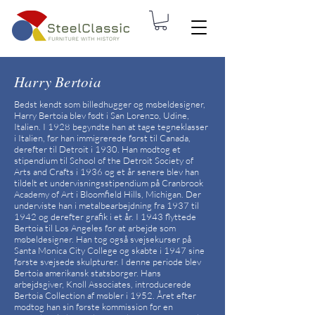
Harry Bertoia
Bedst kendt som billedhugger og møbeldesigner,
Harry Bertoia blev født i San Lorenzo, Udine,
Italien. I 1928 begyndte han at tage tegneklasser
i Italien, før han immigrerede først til Canada,
derefter til Detroit i 1930. Han modtog et
stipendium til School of the Detroit Society of
Arts and Crafts i 1936 og et år senere blev han
tildelt et undervisningsstipendium på Cranbrook
Academy of Art i Bloomfield Hills, Michigan. Der
underviste han i metalbearbejdning fra 1937 til
1942 og derefter grafik i et år. I 1943 flyttede
Bertoia til Los Angeles for at arbejde som
møbeldesigner. Han tog også svejsekurser på
Santa Monica City College og skabte i 1947 sine
første svejsede skulpturer. I denne periode blev
Bertoia amerikansk statsborger. Hans
arbejdsgiver, Knoll Associates, introducerede
Bertoia Collection af møbler i 1952. Året efter
modtog han sin første kommission for en