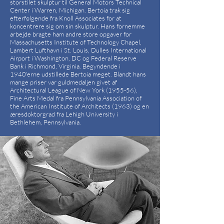
storstilet skulptur til General Motors Technical
Center i Warren, Michigan. Bertoia trak sig
efterfølgende fra Knoll Associates for at
koncentrere sig om sin skulptur. Hans fornemme
arbejde bragte ham andre store opgaver for
Massachusetts Institute of Technology Chapel,
Lambert Lufthavn i St. Louis, Dulles International
Airport i Washington, DC og Federal Reserve
Bank i Richmond, Virginia. Begyndende i
1940'erne udstillede Bertoia meget. Blandt hans
mange priser var guldmedaljen givet af
Architectural League of New York (1955-56),
Fine Arts Medal fra Pennsylvania Association of
the American Institute of Architects (1963) og en
æresdoktorgrad fra Lehigh University i
Bethlehem, Pennsylvania.