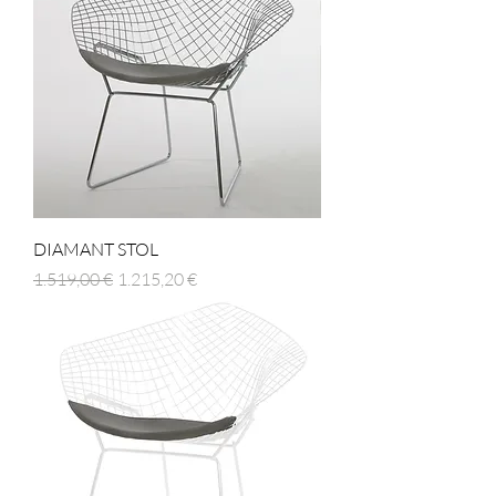
DIAMANT STOL
Regulær pris
Salgspris
1.519,00 €
1.215,20 €