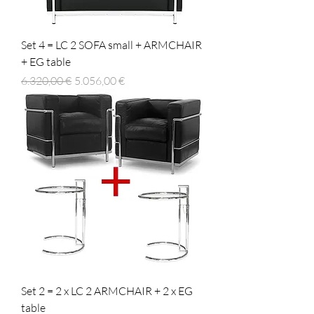
Set 4 = LC 2 SOFA small + ARMCHAIR
+ EG table
Regulær pris
Salgspris
6.320,00 €
5.056,00 €
Set 2 = 2 x LC 2 ARMCHAIR + 2 x EG
table