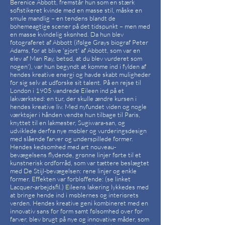
Berenice Abbott, fremstår hun som en stærk
sofistikeret kvinde med en masse stil, måske en
smule mandlig – en tendens blandt de
bohemeagtige scener på det tidspunkt – men med
en masse kvindelig skønhed. Da hun blev
fotograferet af Abbott (ifølge Grays biograf Peter
Adams, for at blive 'gjort' af Abbott, som var en
elev af Man Ray, betød, at du blev vurderet som
nogen'), var hun begyndt at komme ind i fylden af
hendes kreative energi og havde skabt muligheder
for sig selv at udforske sit talent. På en rejse til
London i 1905 vandrede Eileen ind på et
lakværksted: en tur, der skulle ændre kursen i
hendes kreative liv. Med nyfundet viden og nogle
værktøjer i hånden vendte hun tilbage til Paris,
knyttet til en lakmester, Sugiwara-san, og
udviklede derfra nye møbler og vurderingsdesign
med slående farver og underspillede former.
Hendes kedsomhed med art nouveau-
bevægelsens flydende, grønne linjer førte til et
kunstnerisk ordforråd, som var tættere beslægtet
med De Stijl-bevægelsen: rene linjer og enkle
former. Effekten var forbløffende: (se linket
Lacquer-arbejdsfil.) Eileens lakering lykkedes med
at bringe hende ind i møblernes og interiørets
verden. Hendes kreative geni kombineret med en
innovativ sans for form samt følsomhed over for
farver, blev brugt på nye og innovative måder, som