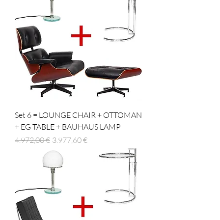
Set 6 = LOUNGE CHAIR + OTTOMAN
+ EG TABLE + BAUHAUS LAMP
Regulær pris
Salgspris
4.972,00 €
3.977,60 €