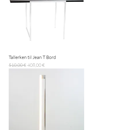
Tallerken til Jean T Bord
Regulær pris
Salgspris
510,00 €
408,00 €