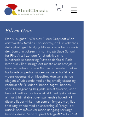
Eileen Gray
Den 9. august 1878 blev Eileen Gray født af en
aristokratisk familie i Enniscorthy, en lille købstad i
det sydøstlige Irland, og tilbragte sine barndomsår
der. Som ung voksen gik hun ind på Slade School
for Fine Arts i London for at udvikle sine
kunstneriske sanser og flyttede derfra til Paris,
hvor hun ville tilbringe det meste af sit arbejdsliv.
Paris ved århundredeskiftet var et kreativt mekka
for billed- og performancekunstnere, forfattere,
videnskabsmænd og filosoffer. Hun var slående
elegant af udseende med en høj smidig statur og
rødbrun hår. Billeder af hende, taget i hendes
sene teenageår og begyndelsen af tyverne, viser
hende klædt i en victoriansk stil med tykke lokker
af mørkt hår stablet oven på hendes hoved. På
disse billeder virker hun som en frygtsom og lidt
trist ung kvinde med en antydning af foragt i sit
udtryk, som måske var mode dengang for unge i
hendes klasse. Senere, på et fotografi fra 1926 af