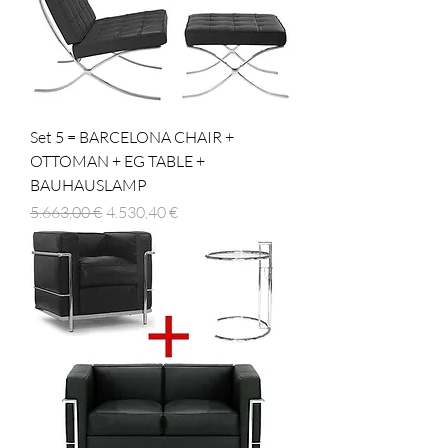
Set 5 = BARCELONA CHAIR +
OTTOMAN + EG TABLE +
BAUHAUSLAMP
Regulær pris
Salgspris
5.663,00 €
4.530,40 €