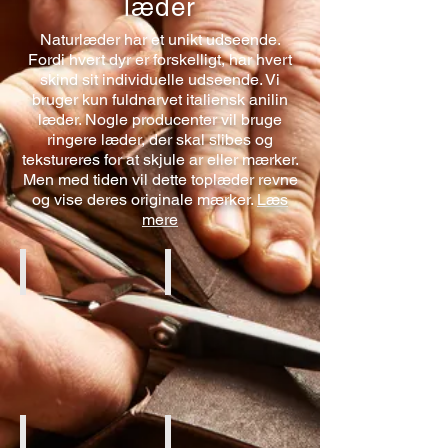
læder
Naturlæder har et unikt udseende.
Fordi hvert dyr er forskelligt, har hvert
skind sit individuelle udseende. Vi
bruger kun fuldnarvet italiensk anilin
læder. Nogle producenter vil bruge
ringere læder, der skal slibes og
tekstureres for at skjule ar eller mærker.
Men med tiden vil dette toplæder revne
og vise deres originale mærker.
Læs
mere
Cognac Aniline
Black Aniline
Creme Aniline
Brown Aniline