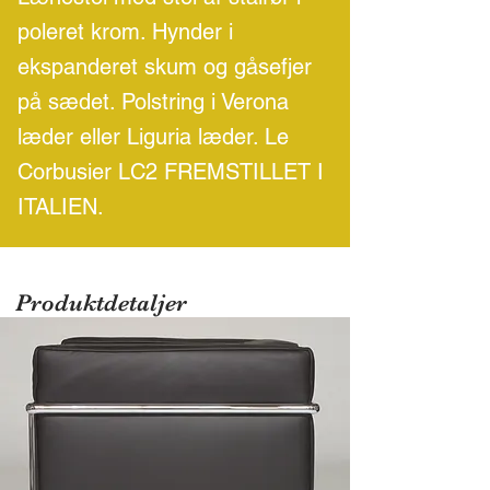
poleret krom. Hynder i
ekspanderet skum og gåsefjer
på sædet. Polstring i Verona
læder eller Liguria læder. Le
Corbusier LC2 FREMSTILLET I
ITALIEN.
Produktdetaljer