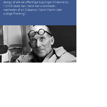
design af alle de offentlige bygninger til denne by.
I 1965 døde han, mens han svømmede i
nærheden af sin Cabanon i Saint Martin (det
sydlige Frankrig).
Ikonisk design
LC-sæder
LC 2 Sofa Le Corbusier designet i 1928,
er en sofa med plads til to til tre