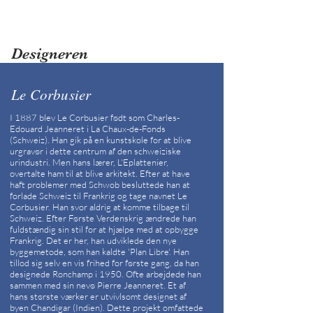
Designeren
Le Corbusier
I 1887 blev Le Corbusier født som Charles-
Edouard Jeanneret i La Chaux-de-Fonds
(Schweiz). Han gik på en kunstskole for at blive
urgravør i dette centrum af den schweiziske
urindustri. Men hans lærer, L'Eplattenier,
overtalte ham til at blive arkitekt. Efter at have
haft problemer med Schwob besluttede han at
forlade Schweiz til Frankrig og tage navnet Le
Corbusier. Han svor aldrig at komme tilbage til
Schweiz. Efter Første Verdenskrig ændrede han
fuldstændig sin stil for at hjælpe med at opbygge
Frankrig. Det er her, han udviklede den nye
byggemetode, som han kaldte 'Plan Libre'. Han
tillod sig selv en vis frihed for første gang, da han
designede Ronchamp i 1950. Ofte arbejdede han
sammen med sin nevø Pierre Jeanneret. Et af
hans største værker er utvivlsomt designet af
byen Chandigar (Indien). Dette projekt omfattede