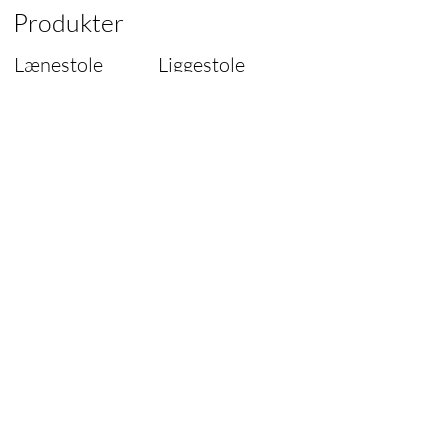
Produkter
Lænestole
Liggestole
Liggestole
Tabeller
Sofaer
Lamper
Stole
Reservedele
Designer
Information
Om Steel Classic
Vilkår for brug