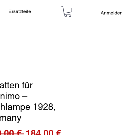
Ersatzteile
Anmelden
tten für
nimo –
chlampe 1928,
many
Standardpreis
Sale-
,00 € 
184,00 €