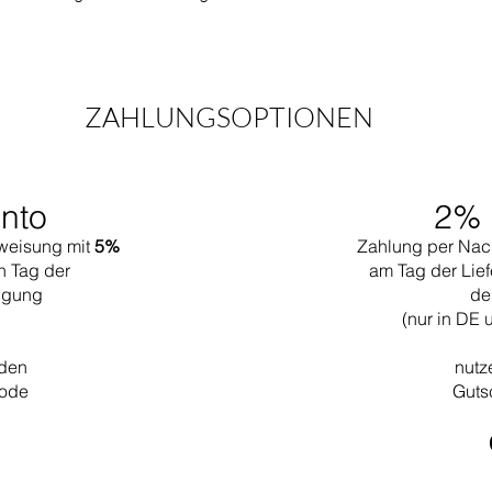
ZAHLUNGSOPTIONEN
nto
2% 
weisung mit
5%
Zahlung per Nac
n Tag der
am Tag der Lief
tigung
de
(nur in DE 
 den
nutz
code
Guts