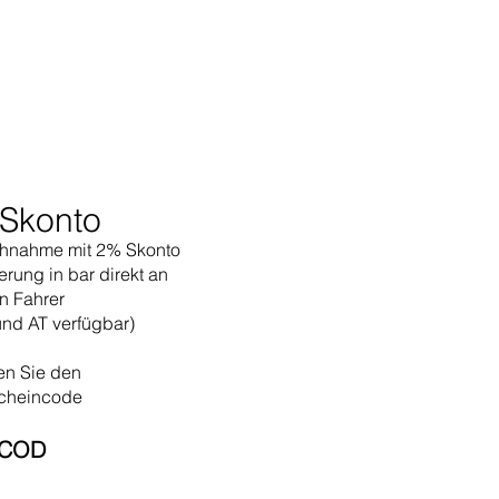
Skonto
hnahme mit 2% Skonto
erung in bar direkt an
n Fahrer
und AT verfügbar)
en Sie den
cheincode
COD​