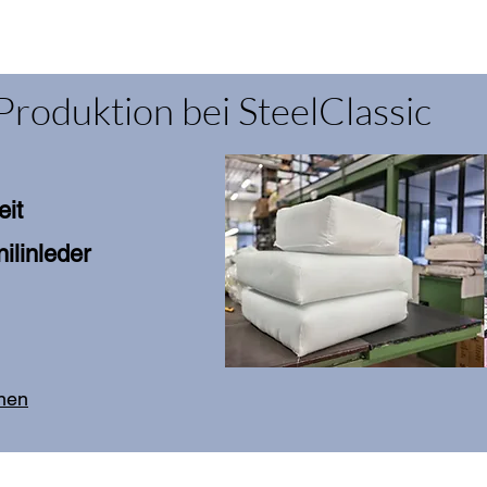
Produktion bei SteelClassic
eit
ilinleder
onen