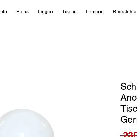
hle
Sofas
Liegen
Tische
Lampen
Bürostühle
Scha
Ano
Tis
Ger
 230