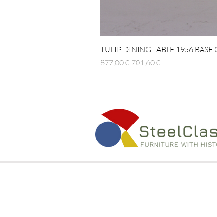
TULIP DINING TABLE 1956 BASE
Standardpreis
Sale-Preis
877,00 €
701,60 €