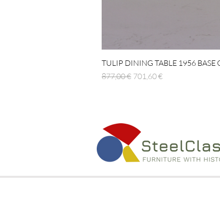
TULIP DINING TABLE 1956 BASE
Regulær pris
Salgspris
877,00 €
701,60 €