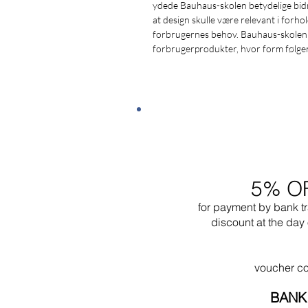
ydede Bauhaus-skolen betydelige bidra
at design skulle være relevant i forho
forbrugernes behov. Bauhaus-skolen un
forbrugerprodukter, hvor form følger 
5% O
for payment by bank t
discount at the day 
voucher c
BANK