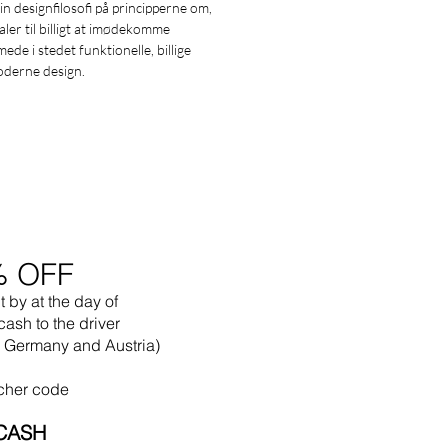
 designfilosofi på principperne om,
ler til billigt at imødekomme
e i stedet funktionelle, billige
oderne design.
% OFF
t by
at the
day of
cash to the driver
in Germany and Austria)
cher code
CASH