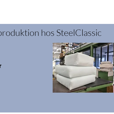
produktion hos SteelClassic
r