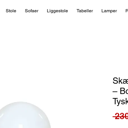
Stole
Sofaer
Liggestole
Tabeller
Lamper
R
Skæ
– B
Tys
 230