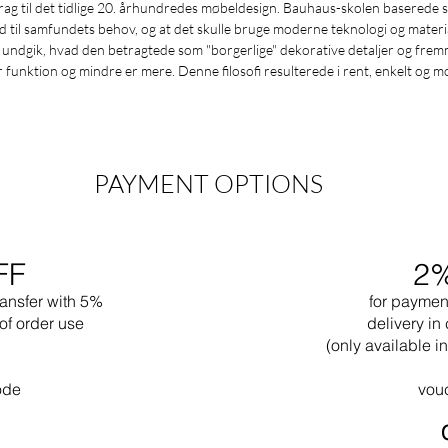
g til det tidlige 20. århundredes møbeldesign. Bauhaus-skolen baserede sin
ld til samfundets behov, og at det skulle bruge moderne teknologi og materia
dgik, hvad den betragtede som "borgerlige" dekorative detaljer og fremmed
funktion og mindre er mere. Denne filosofi resulterede i rent, enkelt og m
PAYMENT OPTIONS
FF
2
ransfer with 5%
for paymen
of order use
delivery in 
(only available 
ode
vou