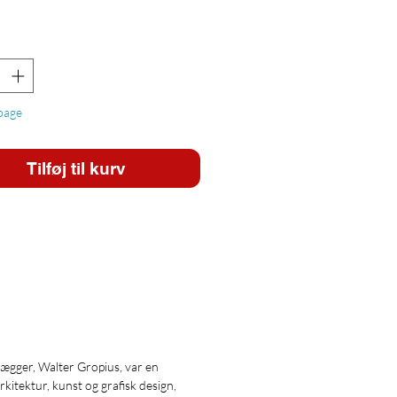
lbage
Tilføj til kurv
lægger, Walter Gropius, var en
itektur, kunst og grafisk design,