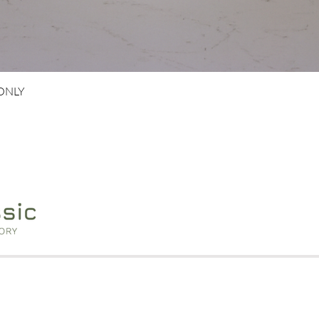
Hurtigvisning
 ONLY