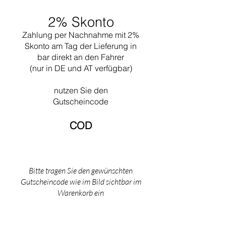
die Gestaltung aller öffentlichen Gebäude für
2% Skonto
diese Stadt. 1965 starb er beim Schwimmen in
der Nähe seines Cabanon in Saint Martin
Zahlung per Nachnahme mit 2%
(Südfrankreich).
Skonto am Tag der Lieferung in
bar direkt an den Fahrer
(nur in DE und AT verfügbar)
nutzen Sie den
Gutscheincode
COD​
Bitte tragen Sie den gewünschten
Gutscheincode wie im Bild sichtbar im
Warenkorb ein