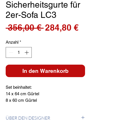
Sicherheitsgurte für
2er-Sofa LC3
Standardpreis
Sale-
 356,00 € 
284,80 €
Preis
Anzahl
*
In den Warenkorb
Set beinhaltet:
14 x 64 cm Gürtel
8 x 60 cm Gürtel
ÜBER DEN DESIGNER