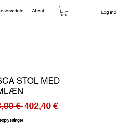
eservedele
About
Log ind
SCA STOL MED
MLÆN
Regulær
Salgspris
,00 € 
402,40 €
pris
eoplysninger