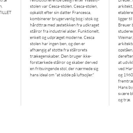
n.
stolen var Cesca-stolen. Cesca-stolen,
arkitekt
TILLET
opkaldt efter sin datter Francesca,
etablere
kombinerer brugervenlig bøg i stok og
ligger ti
hårdttræ med æstetikken fra udkraget
Breuer b
stålrør fra industriel alder. Funktionelt,
studere
enkelt og udpræget moderne. Cesca
Weimar,
stolen har ingen ben, og den er
arkitektu
afhængig af støtte fra stålrørets
opståen,
trækegenskaber. Den bruger ikke-
derefter
forstærkede stålrør og skaber derved
at udvik
en fritsvingende stol, der nærmede sig
ved Harv
hans ideal om "at sidde på luftsøjler."
og 1960
fremtræ
Hans by
svære bl
og træ.