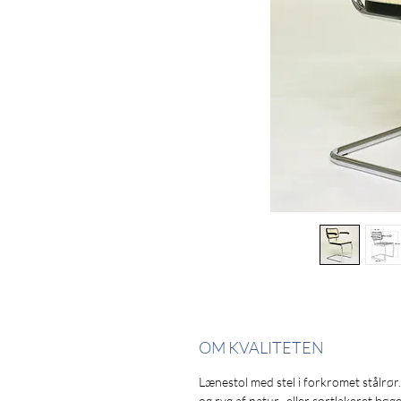
OM KVALITETEN
Lænestol med stel i forkromet stålrør
og ryg af natur- eller sortlakeret bøg