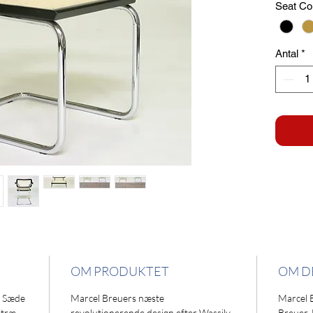
Seat Co
Antal
*
OM PRODUKTET
OM D
. Sæde
Marcel Breuers næste
Marcel 
etræ
revolutionerende design efter Wassily-
Breuer,