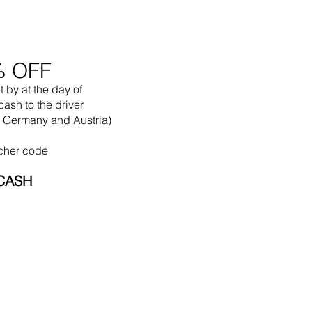
% OFF
t by
at the
day of
cash to the driver
in Germany and Austria)
cher code
CASH