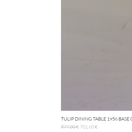
TULIP DINING TABLE 1956 BASE
Regulær pris
Salgspris
877,00 €
701,60 €