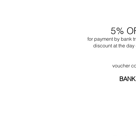
5% O
for payment by bank t
discount at the day 
voucher c
BANK