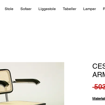
Stole
Sofaer
Liggestole
Tabeller
Lamper
R
CE
AR
 503
Material