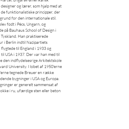
, designer og lærer, som hjalp med at
 de funktionalistiske principper, der
l grund for den internationale stil.
lev født i Pécs, Ungarn, og
de på Bauhaus School of Design i
 Tyskland. Han praktiserede
r i Berlin indtil Nazipartiets
 flygtede til England i 1933 og
 til USA i 1937. Der var han med til
le den indflydelsesrige Arkitektskole
ard University. I løbet af 1950'erne
'erne tegnede Breuer en række
dende bygninger i USA og Europa.
gninger er generelt sammensat af
okke i ru, ufærdige sten eller beton