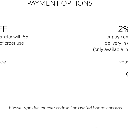
PAYMENT OPTIONS
FF
2
ransfer with 5%
for paymen
of order use
delivery in 
(only available 
ode
vou
Please type the voucher code in the related box on checkout