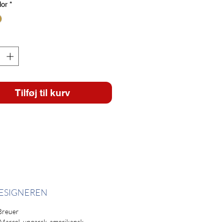
lor
*
Tilføj til kurv
ESIGNEREN
Breuer
 Marcel, ungarsk-amerikansk