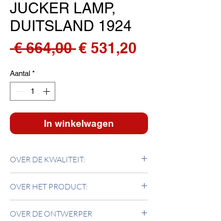
JUCKER LAMP,
DUITSLAND 1924
Normale
Verkoopprij
 € 664,00 
€ 531,20
prijs
Aantal
*
In winkelwagen
OVER DE KWALITEIT:
Voet in geslepen glas, kap in geblazen opaline
OVER HET PRODUCT:
glas. Maximaal aanbevolen lamp is 60W.
Gemaakt in Italië.
Door het gebruik van eenvoudige
OVER DE ONTWERPER
geometrische vormen - cirkelvormige basis,