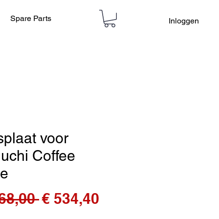
Spare Parts
Inloggen
splaat voor
uchi Coffee
le
Normale
Verkoopprijs
68,00 
€ 534,40
prijs