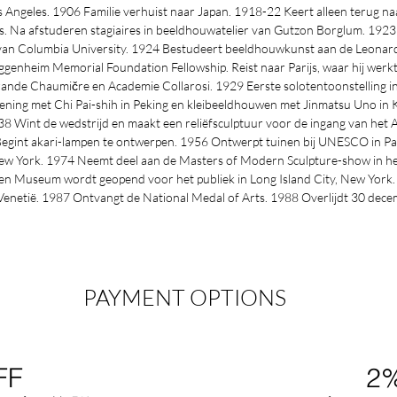
Angeles. 1906 Familie verhuist naar Japan. 1918-22 Keert alleen terug na
inois. Na afstuderen stagiaires in beeldhouwatelier van Gutzon Borglum. 1923
an Columbia University. 1924 Bestudeert beeldhouwkunst aan de Leonardo
heim Memorial Foundation Fellowship. Reist naar Parijs, waar hij werkt 
ande Chaumičre en Academie Collarosi. 1929 Eerste solotentoonstelling i
ning met Chi Pai-shih in Peking en kleibeeldhouwen met Jinmatsu Uno in 
 Wint de wedstrijd en maakt een reliëfsculptuur voor de ingang van het 
egint akari-lampen te ontwerpen. 1956 Ontwerpt tuinen bij UNESCO in Pari
w York. 1974 Neemt deel aan de Masters of Modern Sculpture-show in 
n Museum wordt geopend voor het publiek in Long Island City, New York
Venetië. 1987 Ontvangt de National Medal of Arts. 1988 Overlijdt 30 dece
PAYMENT OPTIONS
FF
2