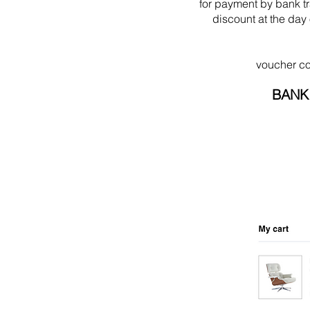
for payment by bank t
discount at the day 
voucher c
BANK