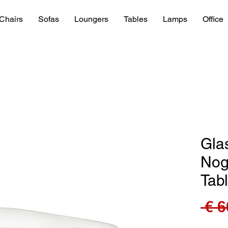
Chairs
Sofas
Loungers
Tables
Lamps
Office
Gla
Nog
Tab
 € 6