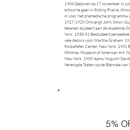
1904 Geboren op 17 november in Los 
school te gaan in Rolling Prairie, Ill
in voor het premedische programma v
1927-1928 Ontvangt John Simon Guggen
tekenen studeert aan de Academie Gr
York. 1930-31 Bestudeert penseelteke
vele decors voor Martha Graham. 1938
Rockefeller Center, New York. 1951 B
Whitney Museum of American Art, Ne
New York. 1985 Isamu Noguchi Garde
Verenigde Staten op de Biënnale van 
5% O