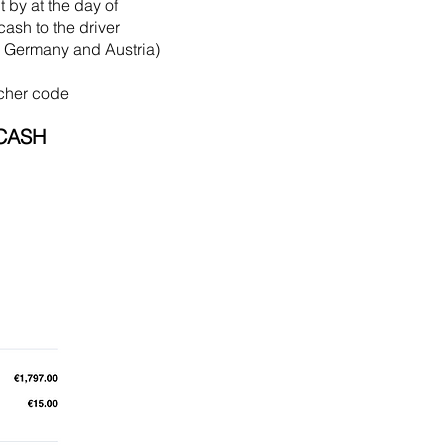
t by
at the
day of
cash to the driver
in Germany and Austria)
cher code
CASH