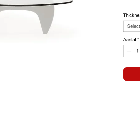
Thickne
Selec
Aantal
*