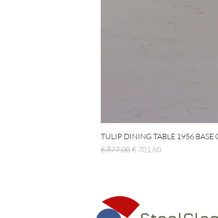
TULIP DINING TABLE 1956 BASE
Normale prijs
Verkoopprijs
€ 877,00
€ 701,60