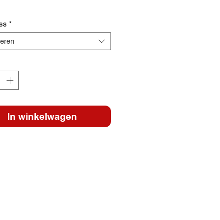
ss
*
teren
In winkelwagen