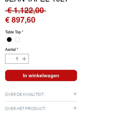
Normale
 € 1.122,00 
Verkoopprijs
prijs
€ 897,60
Table Top
*
Aantal
*
In winkelwagen
OVER DE KWALITEIT:
Klaptafel met onderstel van verchroomde
OVER HET PRODUCT:
stalen buizen. Laminaat blad in zwart of wit.
Gemaakt in Italië.