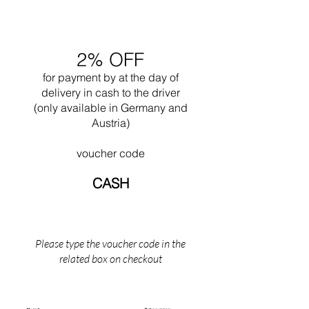
Ronchamp nel 1950. Spesso lavorò insieme al
nipote Pierre Jeanneret. Indubbiamente una
delle sue più grandi opere è il progetto della
città di Chandigar (India). Questo progetto
2% OFF
includeva la progettazione di tutti gli edifici
pubblici per questa città. Nel 1965 morì
for payment by
at the
day of
mentre nuotava vicino al suo Cabanon a Saint
delivery in cash to the driver
Martin (il sud della Francia).
(only available in Germany and
Austria)
voucher code
CASH
Please type the voucher code in the
related box on checkout