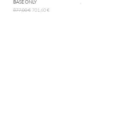
BASE ONLY
Prezzo regolare
1512,00 €
Prezzo regolare
Prezzo scontato
877,00 €
701,60 €