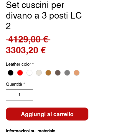
Set cuscini per
divano a 3 posti LC
2
Prezzo
 4129,00 € 
Prezzo
regolare
3303,20 €
scontato
Leather color
*
Quantità
*
Aggiungi al carrello
Informazioni sul materiale