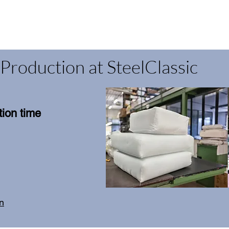
Production at SteelClassic
ion time
on