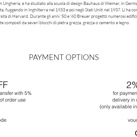
in Ungheria, e ha studiato alla scuola di design Bauhaus di Weimar, in Germa
sta, fuggendo in Inghilterra nel 1933 e poi negli Stati Uniti nel 1937. Lì ha co
ità di Harvard. Durante gli anni '50 e '60 Breuer progettò numerosi edifici i
te composti da severi blocchi di pietra grezza, grezza o cemento e legno.
PAYMENT OPTIONS
FF
2
ransfer with 5%
for paymen
of order use
delivery in 
(only available 
ode
vou