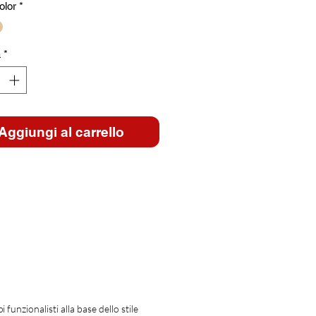
lor
*
à
*
Aggiungi al carrello
funzionalisti alla base dello stile