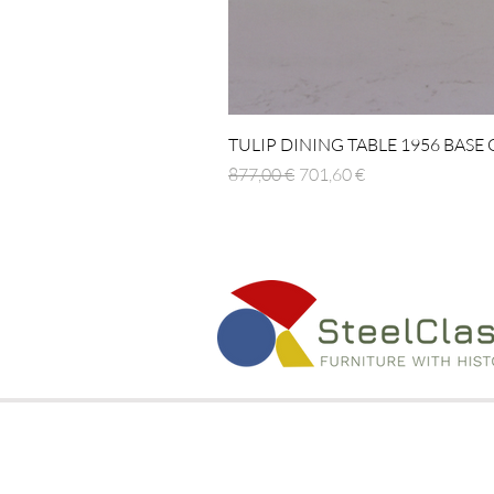
TULIP DINING TABLE 1956 BASE
Prezzo regolare
Prezzo scontato
877,00 €
701,60 €