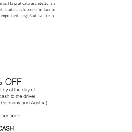
nia. Ha praticato architettura a
ntribuito a sviluppare l'influente
mportanti negli Stati Uniti e in
% OFF
t by
at the
day of
cash to the driver
in Germany and Austria)
cher code
CASH