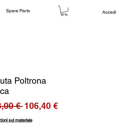
Spare Parts
Accedi
uta Poltrona
ca
Prezzo
Prezzo
,00 € 
106,40 €
regolare
scontato
ioni sul materiale