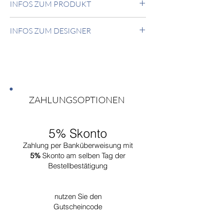
INFOS ZUM PRODUKT
Opalglasschirm in verschiedenen Farben.
MADE IN ITALY
Tischlampe mit massiven Messing Fuss und
INFOS ZUM DESIGNER
Opalglasschirm in verschiedenen Farben.
MADE IN ITALY
Anonimo
Anonimo steht für Entwürfe, welche keinem
Designer namentlich zugeordnet werden
können.
ZAHLUNGSOPTIONEN
5% Skonto
Zahlung per Banküberweisung mit
5%
Skonto am selben Tag der
Bestellbestätigung
nutzen Sie den
Gutscheincode